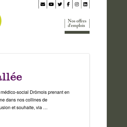
Nos offres
d'emplois
llée
t médico-social Drômois prenant en
gne dans nos collines de
sion et souhaite, via …