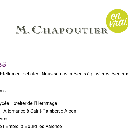
25
ficiellement débuter ! Nous serons présents à plusieurs événem
ts :
ycée Hôtelier de l’Hermitage
e l’Alternance à Saint-Rambert d’Albon
uves
de l’Emploi à Bourg-lès-Valence