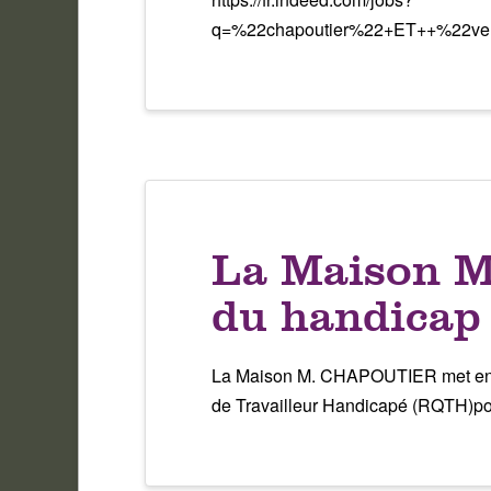
q=%22chapoutier%22+ET++%22v
La Maison M
du handicap
La Maison M. CHAPOUTIER met en pl
de Travailleur Handicapé (RQTH)pou