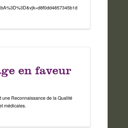
jbA%3D%3D&vjk=d8f0dd4857345b1d
ge en faveur
t une Reconnaissance de la Qualité
et médicales.