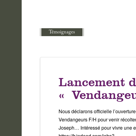
Témoignages
Lancement d
« Vendangeu
Nous déclarons officielle l’ouvert
Vendangeurs F/H pour venir récolter
Joseph… Intéressé pour vivre une ex
https://fr.indeed.com/jobs?