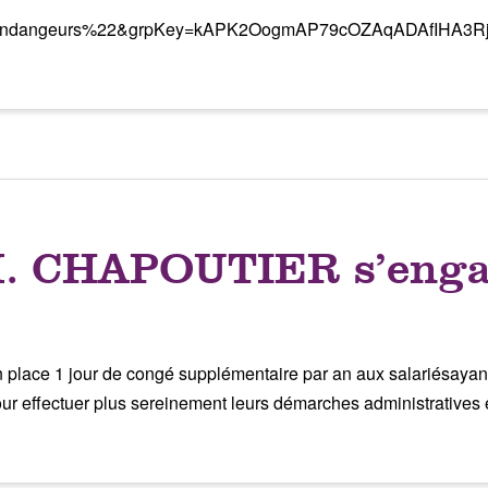
endangeurs%22&grpKey=kAPK2OogmAP79cOZAqADAfIHA3R
. CHAPOUTIER s’enga
ace 1 jour de congé supplémentaire par an aux salariésayan
r effectuer plus sereinement leurs démarches administratives 